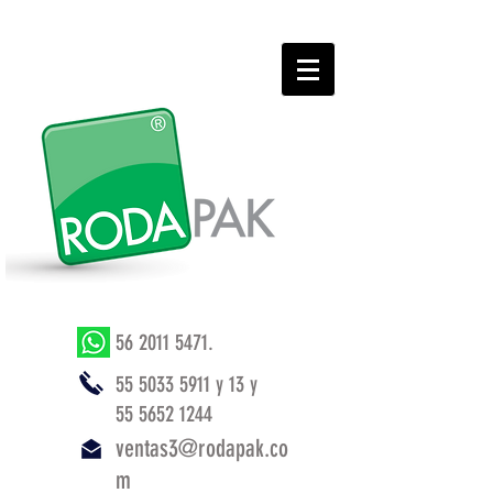
56 2011 5471
.
55 5033 5911
y 13 y
55 5652 1244
ventas3@rodapak.co
m