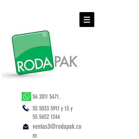
56 2011 5471
.
55 5033 5911
y 13 y
55 5652 1244
ventas3@rodapak.co
m