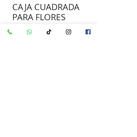
CAJA CUADRADA
PARA FLORES
Cantidad
*
Contáctanos para comprar
CAJA CUADRADA PARA
FLORES
Cajas cuadrangulares de cartón 
rígido para regalos y arreglos 
florales.
• Cajas de lujo para un impacto 
espectacular en cualquier ocasión.