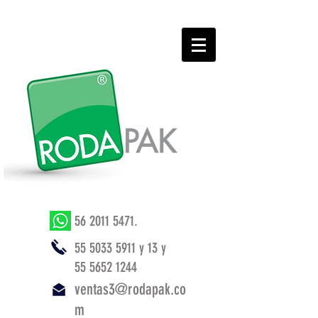
56 2011 5471
.
55 5033 5911
y 13 y
55 5652 1244
ventas3@rodapak.co
m