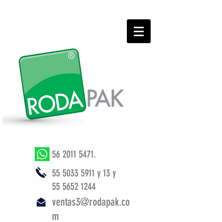
56 2011 5471
.
55 5033 5911
y 13 y
55 5652 1244
ventas3@rodapak.co
m