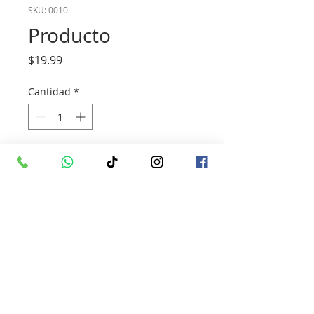
SKU: 0010
Producto
Precio
$19.99
Cantidad
*
Agregar al carrito
Vista general de un producto. Escribe 
aquí sobre tu producto. A los clientes 
les gusta saber qué están comprando 
antes de hacerlo.
Información del
producto (EXTENSA):