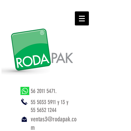
56 2011 5471
.
55 5033 5911
y 13 y
55 5652 1244
ventas3@rodapak.co
m