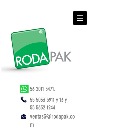
56 2011 5471
.
55 5033 5911
y 13 y
55 5652 1244
ventas3@rodapak.co
m