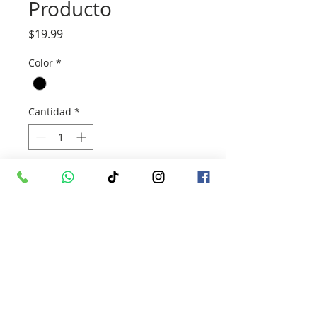
Producto
Precio
$19.99
Color
*
Cantidad
*
Agregar al carrito
Vista general de un producto. Escribe 
aquí sobre tu producto. A los clientes 
les gusta saber qué están comprando 
antes de hacerlo.
Información del