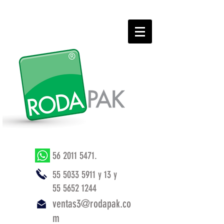
56 2011 5471
.
55 5033 5911
y 13 y
55 5652 1244
ventas3@rodapak.co
m