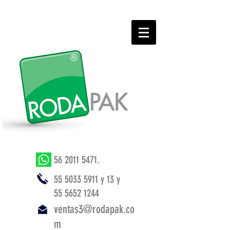
56 2011 5471
.
55 5033 5911
y 13 y
55 5652 1244
ventas3@rodapak.co
m